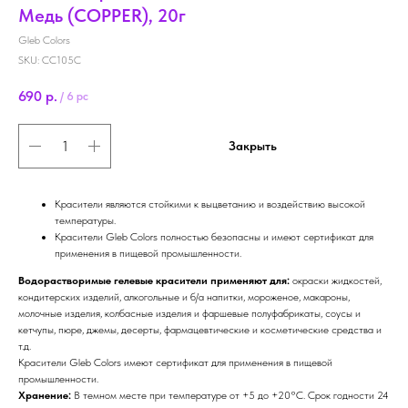
Медь (COPPER), 20г
Gleb Colors
SKU:
CC105C
690
р.
/
6 pc
Закрыть
Красители являются стойкими к выцветанию и воздействию высокой
температуры.
Красители Gleb Colors полностью безопасны и имеют сертификат для
применения в пищевой промышленности.
Водорастворимые гелевые красители применяют для:
окраски жидкостей,
кондитерских изделий, алкогольные и б/а напитки, мороженое, макароны,
молочные изделия, колбасные изделия и фаршевые полуфабрикаты, соусы и
кетчупы, пюре, джемы, десерты, фармацевтические и косметические средства и
т.д.
Красители Gleb Colors имеют сертификат для применения в пищевой
промышленности.
Хранение:
В темном месте при температуре от +5 до +20°С. Срок годности 24