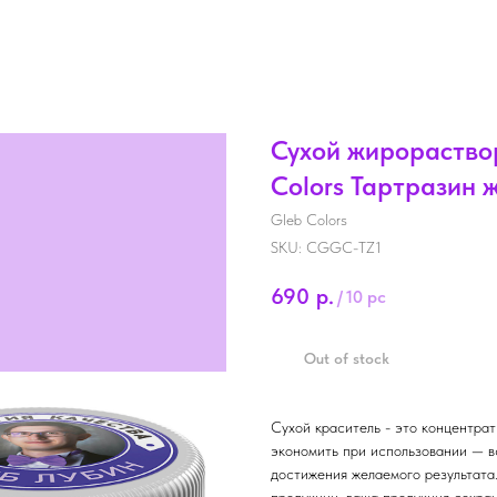
Сухой жирораство
Colors Тартразин ж
Gleb Colors
SKU:
CGGC-TZ1
690
р.
/
10 pc
Out of stock
Сухой краситель - это концентра
экономить при использовании — в
достижения желаемого результата.