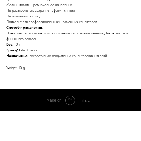
Мелкий помол — равномерное нанесение
Не растворяется, сохраняет эффект сияния
Экономичный расход
Подходит для профессиональных и домашних кондитеров
Способ применения:
Наносить сухой кистью или распылением на готовые изделия. Для акцентов и
финишного декора.
Вес:
10 г
Бренд:
Gleb Colors
Назначение:
декоративное оформление кондитерских изделий
Weight: 10 g
Tilda
Made on