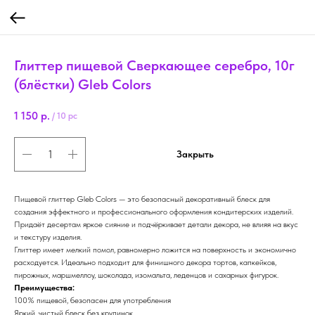
Глиттер пищевой Сверкающее серебро, 10г
(блёстки) Gleb Colors
1 150
р.
/
10 pc
Закрыть
Пищевой глиттер Gleb Colors — это безопасный декоративный блеск для
создания эффектного и профессионального оформления кондитерских изделий.
Придаёт десертам яркое сияние и подчёркивает детали декора, не влияя на вкус
и текстуру изделия.
Глиттер имеет мелкий помол, равномерно ложится на поверхность и экономично
расходуется. Идеально подходит для финишного декора тортов, капкейков,
пирожных, маршмеллоу, шоколада, изомальта, леденцов и сахарных фигурок.
Преимущества:
100% пищевой, безопасен для употребления
Яркий, чистый блеск без крупинок