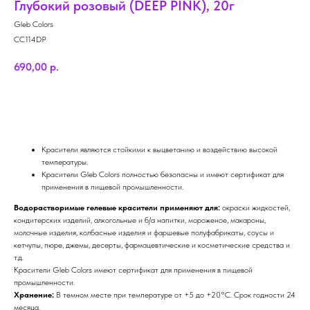
Глубокий розовый (DEEP PINK), 20г
Gleb Colors
CC114DP
690,00
р.
Закрыть
Красители являются стойкими к выцветанию и воздействию высокой
температуры.
Красители Gleb Colors полностью безопасны и имеют сертификат для
применения в пищевой промышленности.
Водорастворимые гелевые красители применяют для:
окраски жидкостей,
кондитерских изделий, алкогольные и б/а напитки, мороженое, макароны,
молочные изделия, колбасные изделия и фаршевые полуфабрикаты, соусы и
кетчупы, пюре, джемы, десерты, фармацевтические и косметические средства и
т.д.
Красители Gleb Colors имеют сертификат для применения в пищевой
промышленности.
Хранение:
В темном месте при температуре от +5 до +20°С. Срок годности 24
месяца.